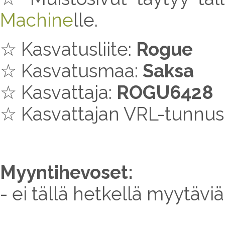
Machine
lle.
☆ Kasvatusliite:
Rogue
☆ Kasvatusmaa:
Saksa
☆ Kasvattaja:
ROGU6428
☆ Kasvattajan VRL-tunnus
Myyntihevoset:
- ei tällä hetkellä myytävi