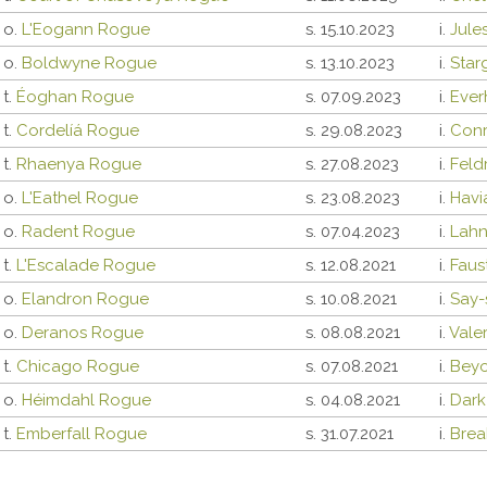
o.
L'Eogann Rogue
s. 15.10.2023
i.
Jule
o.
Boldwyne Rogue
s. 13.10.2023
i.
Star
t.
Éoghan Rogue
s. 07.09.2023
i.
Ever
t.
Cordelíá Rogue
s. 29.08.2023
i.
Conr
t.
Rhaenya Rogue
s. 27.08.2023
i.
Feld
o.
L'Eathel Rogue
s. 23.08.2023
i.
Havi
o.
Radent Rogue
s. 07.04.2023
i.
Lah
t.
L'Escalade Rogue
s. 12.08.2021
i.
Faust
o.
Elandron Rogue
s. 10.08.2021
i.
Say-
o.
Deranos Rogue
s. 08.08.2021
i.
Vale
t.
Chicago Rogue
s. 07.08.2021
i.
Beyo
o.
Héimdahl Rogue
s. 04.08.2021
i.
Dark
t.
Emberfall Rogue
s. 31.07.2021
i.
Brea