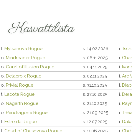
Kasvattilista
t.
Mytsanova Rogue
s. 14.02.2026
i.
Tsc
o.
Mindreader Rogue
s. 06.11.2025
i.
Cha
o.
Court of Illusion Rogue
s. 04.11.2025
i.
Ivan
o.
Delacroix Rogue
s. 02.11.2025
i.
Arc 
o.
Privial Rogue
s. 31.10.2025
i.
Diab
t.
Lacota Rogue
s. 27.10.2025
i.
Der
o.
Nagárth Rogue
s. 21.10.2025
i.
Rayn
o.
Pendragone Rogue
s. 21.09.2025
i.
Thea
t.
Estrelda Rogue
s. 12.07.2025
i.
Daka
t.
Court of Chusovoya Rogue
s. 11.06.2025
i.
Chel