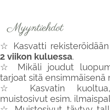
Myyntiehdot
☆ Kasvatti rekisteröidää
2 viikon kuluessa
.
☆ Mikäli joudut luopuma
tarjoat sitä ensimmäisenä 
☆ Kasvatin kuoltua
muistosivut esim. ilmaispa
☆ Muistosivut täytyy ta