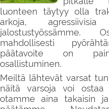
pitkälle
luonteen täytyy olla tr
arkoja, agressiivisi
jalostustyössämme.
mahdollisesti pyöräh
päätavoite on painot
osallistuminen.
Meiltä lähtevät varsat tun
näitä varsoja voi ostaa
otamme aina takaisin j