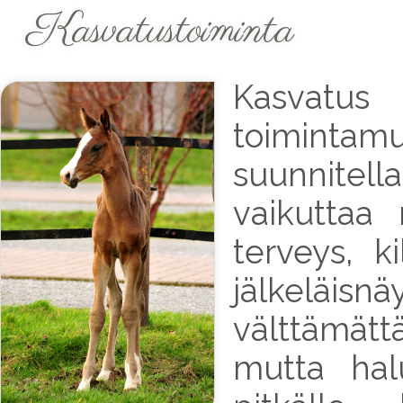
Kasvatustoiminta
Kasvatus 
toimintam
suunnitell
vaikuttaa
terveys, k
jälkeläis
välttämätt
mutta hal