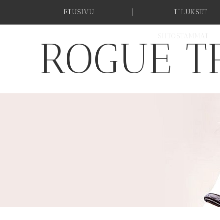
ETUSIVU
TILUKSET
SIITOSTAMMAT
ROGUE T