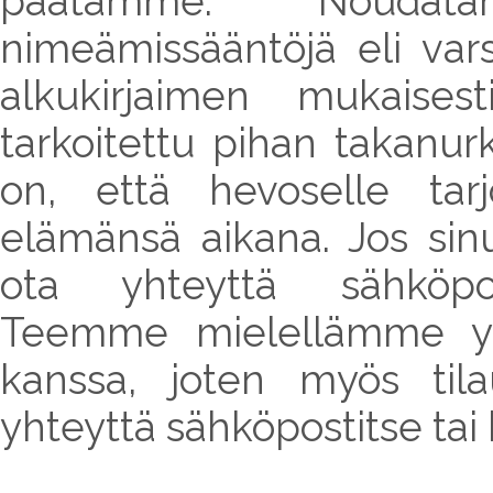
päätämme. Noudata
nimeämissääntöjä eli va
alkukirjaimen mukaise
tarkoitettu pihan takanu
on, että hevoselle tarjo
elämänsä aikana. Jos sin
ota yhteyttä sähköp
Teemme mielellämme yht
kanssa, joten myös tila
yhteyttä sähköpostitse tai