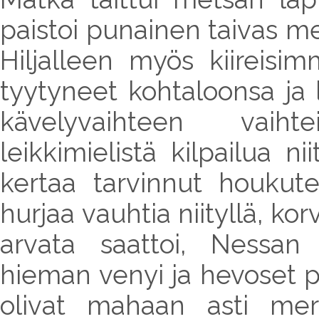
paistoi punainen taivas mer
Hiljalleen myös kiireisi
tyytyneet kohtaloonsa ja
kävelyvaihteen vaiht
leikkimielistä kilpailua n
kertaa tarvinnut houkute
hurjaa vauhtia niityllä, k
arvata saattoi, Nessan
hieman venyi ja hevoset p
olivat mahaan asti meri