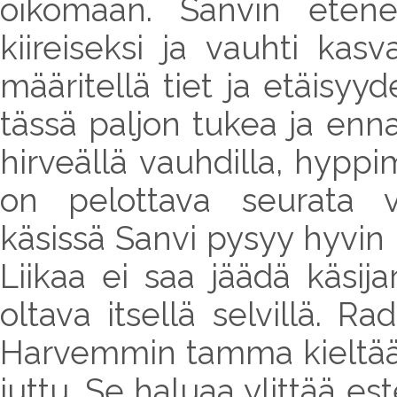
oikomaan. Sanvin eten
kiireiseksi ja vauhti kas
määritellä tiet ja etäisyy
tässä paljon tukea ja enn
hirveällä vauhdilla, hyppim
on pelottava seurata v
käsissä Sanvi pysyy hyvin h
Liikaa ei saa jäädä käsij
oltava itsellä selvillä. Ra
Harvemmin tamma kieltää e
juttu. Se haluaa ylittää e