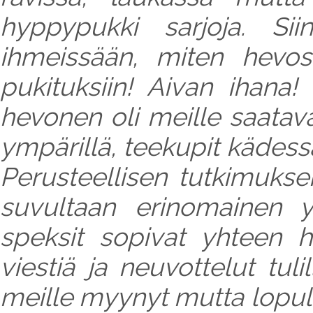
hyppypukki sarjoja. Siin
ihmeissään, miten hevose
pukituksiin! Aivan ihana!
hevonen oli meille saatava
ympärillä, teekupit kädessä 
Perusteellisen tutkimukse
suvultaan erinomainen y
speksit sopivat yhteen h
viestiä ja neuvottelut tu
meille myynyt mutta lopult