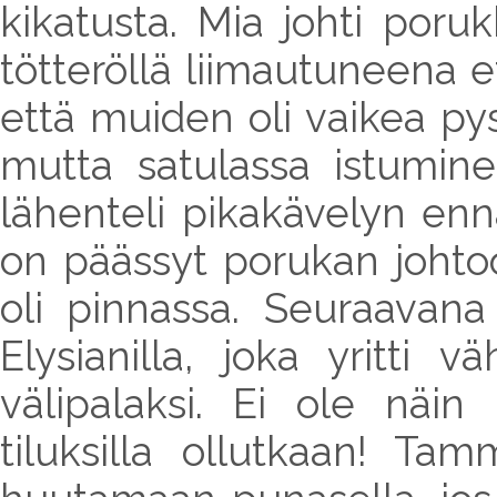
kikatusta. Mia johti poru
tötteröllä liimautuneena e
että muiden oli vaikea pys
mutta satulassa istumine
lähenteli pikakävelyn en
on päässyt porukan johtoo
oli pinnassa. Seuraavana
Elysianilla, joka yritti 
välipalaksi. Ei ole näi
tiluksilla ollutkaan! T