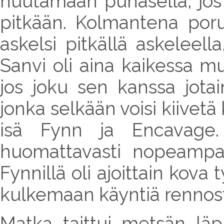
huutamaan punasella, jos
pitkään. Kolmantena poru
askelsi pitkällä askeleel
Sanvi oli aina kaikessa m
jos joku sen kanssa jotai
jonka selkään voisi kiivet
isä Fynn ja Encavage.
huomattavasti nopeampaa 
Fynnillä oli ajoittain kov
kulkemaan käyntiä rennost
Matka taittui metsän läpi