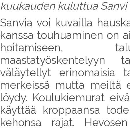
kuukauden kuluttua Sanvi 
Sanvia voi kuvailla hauskaks
kanssa touhuaminen on ain
hoitamiseen, tal
maastatyöskentelyyn t
väläytellyt erinomaisia 
merkeissä mutta meiltä ei
löydy. Koulukiemurat eiv
käyttää kroppaansa todel
kehonsa rajat. Hevosen