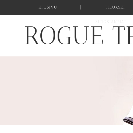
ETUSIVU
TILUKSET
SIITOSTAMMAT
ROGUE T