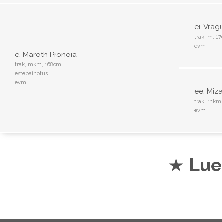
ei. Vrag
trak, m, 1
evm
e. Maroth Pronoia
trak, mkm, 168cm
estepainotus
evm
ee. Miz
trak, rnkm
evm
★
Lue