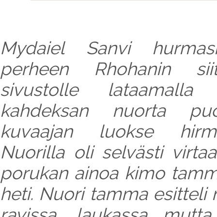
Mydaiel Sanvi hurma
perheen Rhohanin sii
sivustolle lataamalla 
kahdeksan nuorta puol
kuvaajan luokse hirmui
Nuorilla oli selvästi virtaa
porukan ainoa kimo tamma 
heti. Nuori tamma esitteli n
ravissa, laukassa mutt