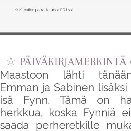
☆ Kilpailee porrastetuissa ERJ:ssä.
☆ PÄIVÄKIRJAMERKINTÄ (
Maastoon lähti tänää
Emman ja Sabinen lisäksi
isä Fynn. Tämä on har
herkkua, koska Fynniä e
saada perheretkille muk