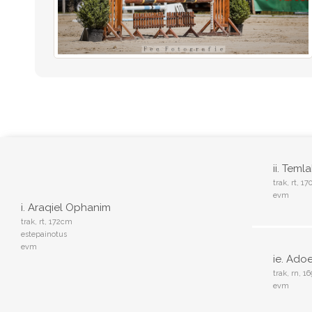
ii. Teml
trak, rt, 1
evm
i. Araqiel Ophanim
trak, rt, 172cm
estepainotus
evm
ie. Adoe
trak, rn, 
evm